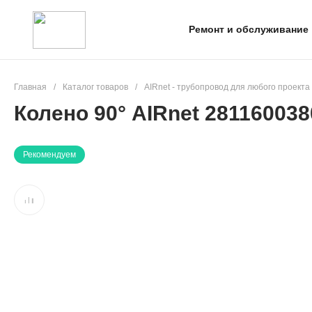
Ремонт и обслуживание
Главная
/
Каталог товаров
/
AIRnet - трубопровод для любого проекта
Колено 90° AIRnet 281160038
Рекомендуем