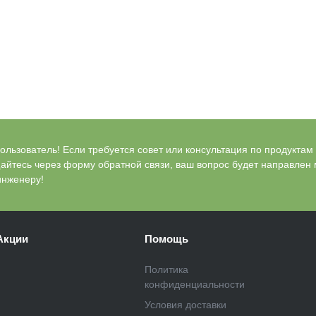
льзователь! Если требуется совет или консультация по продуктам Bl
айтесь через форму обратной связи, ваш вопрос будет направлен
инженеру!
Акции
Помощь
Политика
конфиденциальности
Условия доставки