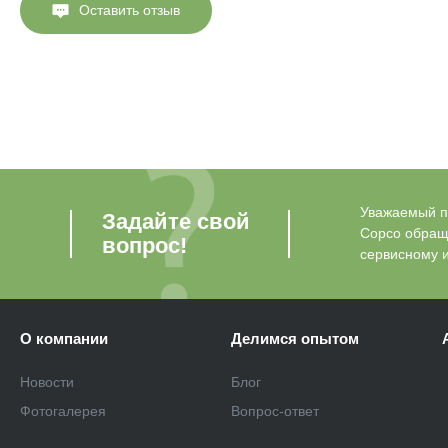
Оставить отзыв
Уважаемый по
Задайте свой
Copco обращ
вопрос!
сервисному 
О компании
Делимся опытом
Новости
Блог
Фотогалерея
Вопрос-ответ