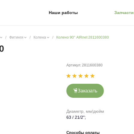
Наши работы
Запчасти
/
Фитинги
/
Колена
/
Колено 90° AIRnet 2811600380
0
Артикул:
2811600380
Заказать
Диаметр, мм/дюйм
63 / 21/2";
Способы оплаты