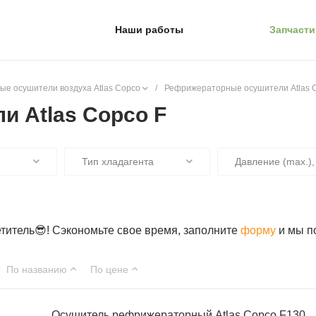
Наши работы
Запчасти
е осушители воздуха Atlas Copco
/
Рефрижераторные осушители Atlas 
 Atlas Copco F
я
Тип хладагента
Давление (max.)
итель😎! Сэкономьте свое время, заполните
форму
и мы п
По названию
По цене
Осушитель рефрижераторный Atlas Copco F130