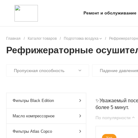
Ремонт и обслуживание
Главная
/
Каталог товаров
/
Подготовка воздуха
/
Рефрижераторны
Рефрижераторные осушители
Пропускная способность
Падение давлени
✨Уважаемый посет
Фильтры Black Edition
более 5 минут.
Масло компрессорное
По популярности
Фильтры Atlas Copco
Хит