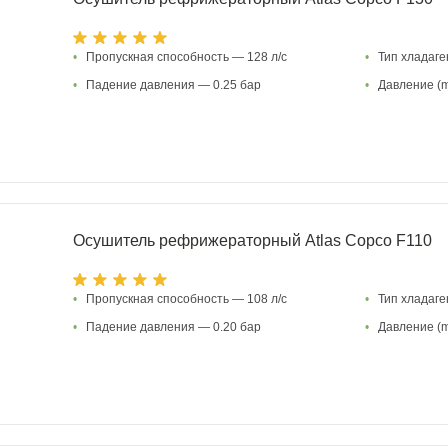
•
Пропускная способность — 128 л/с
•
Тип хладаг
•
Падение давления — 0.25 бар
•
Давление (m
Осушитель рефрижераторный Atlas Copco F110
•
Пропускная способность — 108 л/с
•
Тип хладаг
•
Падение давления — 0.20 бар
•
Давление (m