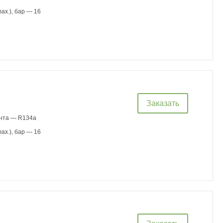
ax.), бар — 16
Заказать
ента — R134a
ax.), бар — 16