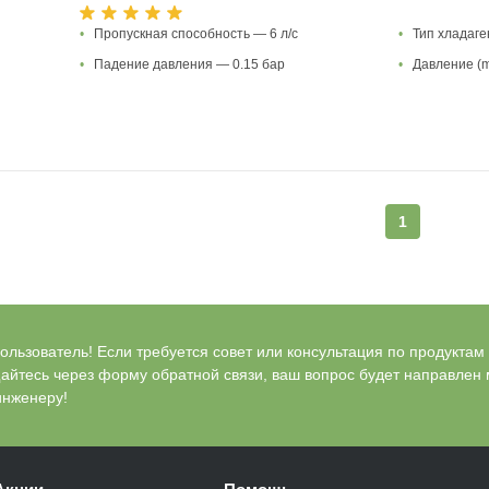
•
Пропускная способность — 6 л/с
•
Тип хладаг
•
Падение давления — 0.15 бар
•
Давление (m
1
льзователь! Если требуется совет или консультация по продуктам Bl
айтесь через форму обратной связи, ваш вопрос будет направлен
инженеру!