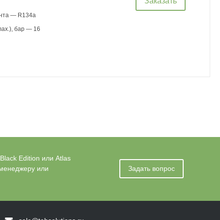
Заказать
ента — R134a
ax.), бар — 16
ack Edition или Atlas
 менеджеру или
Задать вопрос