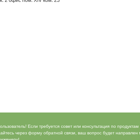
к. 2 офис пом. XIV ком. 23
льзователь! Если требуется совет или консультация по продуктам Bl
айтесь через форму обратной связи, ваш вопрос будет направлен
инженеру!