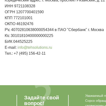
Юридический адрес: г. Москва, проспект Рязанский, д. 22 
ИНН 9721108328
ОГРН 1207700401590
КПП 772101001
ОКПО 46192476
Р\с 40702810638000054344 в ПАО "Сбербанк" г. Москва
К\с 30101810400000000225
БИК 044525225
E-mail:
info@tehsolutions.ru
Тел.: +7 (495) 156-42-11
Уважаемый по
Задайте свой
Copco обращ
вопрос!
сервисному 