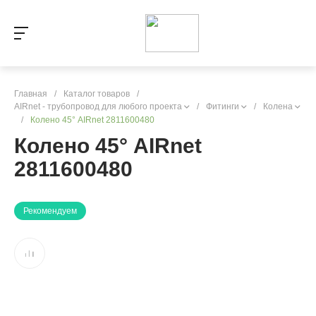
Главная
/
Каталог товаров
/
AIRnet - трубопровод для любого проекта
/
Фитинги
/
Колена
/
Колено 45° AIRnet 2811600480
Колено 45° AIRnet
2811600480
Рекомендуем