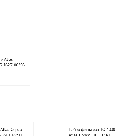
р Atlas
R 1625106356
Atlas Copco
Набор фильтров ТО 4000
5 2901077500
Atlas Copco FILTER KIT