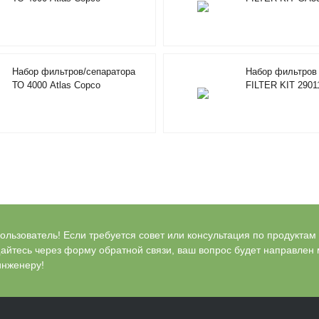
FILTER/SEPARATOR KIT
4000HRS 2901350500
Набор фильтров/сепаратора
Набор фильтров 
ТО 4000 Atlas Copco
FILTER KIT 2901
MAINT.KIT4000H
RIF/FOODGRADE 2901353600
льзователь! Если требуется совет или консультация по продуктам Bl
айтесь через форму обратной связи, ваш вопрос будет направлен
инженеру!