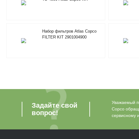
FILTERS / SEPARATOR
2901200610
Набор фильтров Atlas Copco
FILTER KIT 2901004900
Уважаемый по
Задайте свой
Copco обращ
вопрос!
сервисному 