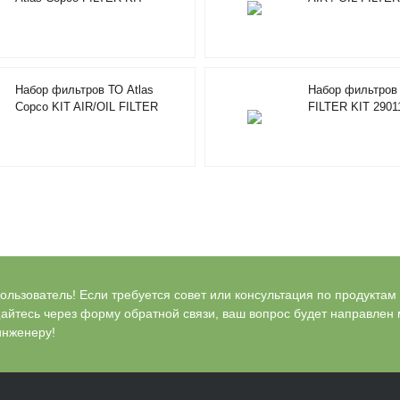
2901194402
2901920000
Набор фильтров ТО Atlas
Набор фильтров 
Copco KIT AIR/OIL FILTER
FILTER KIT 2901
4000H 2901196100
льзователь! Если требуется совет или консультация по продуктам Bl
айтесь через форму обратной связи, ваш вопрос будет направлен
инженеру!