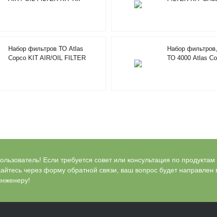
2901920000
Набор фильтров ТО Atlas
Набор фильтров,
Copco KIT AIR/OIL FILTER
ТО 4000 Atlas C
4000H 2901196100
KIT GA/X15-22 2
льзователь! Если требуется совет или консультация по продуктам Bl
айтесь через форму обратной связи, ваш вопрос будет направлен
инженеру!