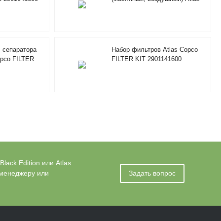
Copco AIR/OILFILTER KIT RIF
2901205100
 сепаратора
Набор фильтров Atlas Copco
opco FILTER
FILTER KIT 2901141600
901086601
ack Edition или Atlas
 менеджеру или
Задать вопрос