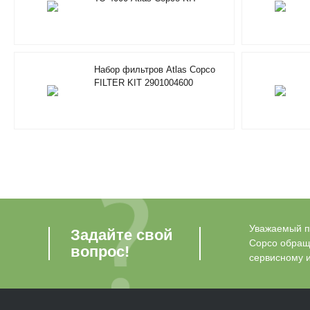
FILTERS / SEPARATOR
2901200610
Набор фильтров Atlas Copco
FILTER KIT 2901004600
Уважаемый по
Задайте свой
Copco обращ
вопрос!
сервисному 