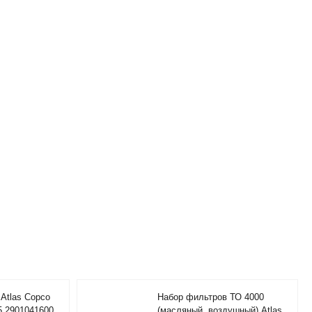
Atlas Copco
Набор фильтров ТО 4000
5 2901041600
(масляный, воздушный) Atlas