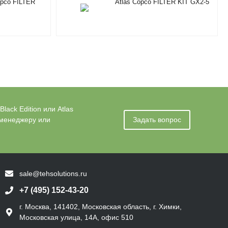
opco FILTER
Atlas Copco FILTER KIT GX2-5
901086601
ack Edition или Atlas
 менеджеру или
Задать вопрос
sale@tehsolutions.ru
+7 (495) 152-43-20
г. Москва, 141402, Московская область, г. Химки,
Московская улица, 14А, офис 510