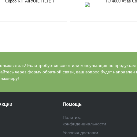
Copco KIT AIR/OIL FILTER
ТО 4000 Atlas C
4000H 2901196100
KIT GA/X15-22 2
льзователь! Если требуется совет или консультация по продуктам Bl
айтесь через форму обратной связи, ваш вопрос будет направлен
инженеру!
Акции
Помощь
Политика
конфиденциальности
Условия доставки