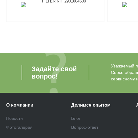
FILTER KIT 2901004600
Уважаемый по
Задайте свой
Copco обращ
вопрос!
сервисному 
О компании
Делимся опытом
Новости
Блог
Фотогалерея
Вопрос-ответ