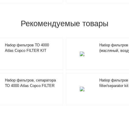
Рекомендуемые товары
Набор фильтров ТО 4000
Набор фильтров
Atlas Copco FILTER KIT
(масляный, возд
2901194802
Copco AIR/OILFI
2901205100
Набор фильтров, сепаратора
Набор фильтров 
ТО 4000 Atlas Copco FILTER
filter/separator ki
KIT GA/X15-22 2901086601
2901350400