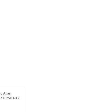
р Atlas
R 1625106356