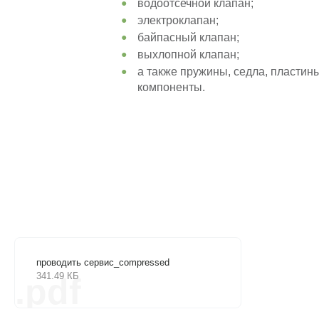
водоотсечной клапан;
электроклапан;
байпасный клапан;
выхлопной клапан;
а также пружины, седла, пластины
компоненты.
проводить сервис_compressed
341.49 КБ
.pdf