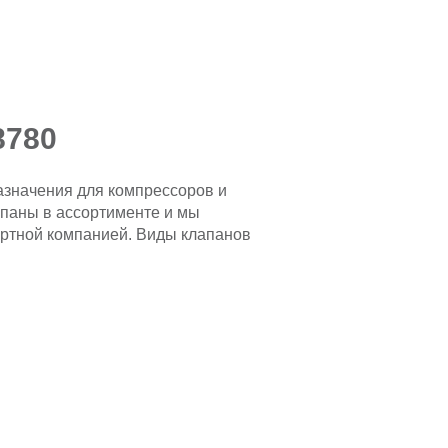
8780
азначения для компрессоров и
апаны в ассортименте и мы
портной компанией. Виды клапанов