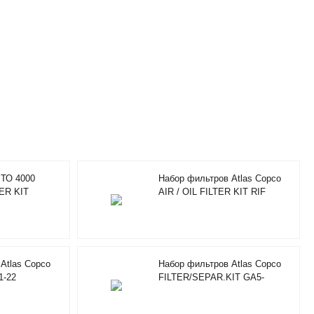
 ТО 4000
Набор фильтров Atlas Copco
TER KIT
AIR / OIL FILTER KIT RIF
2901920000
Atlas Copco
Набор фильтров Atlas Copco
1-22
FILTER/SEPAR.KIT GA5-
11C(2002)