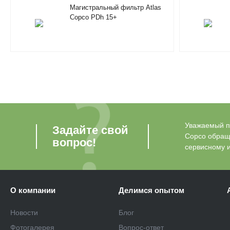
Магистральный фильтр Atlas
Copco PDh 15+
Уважаемый по
Задайте свой
Copco обращ
вопрос!
сервисному 
О компании
Делимся опытом
Новости
Блог
Фотогалерея
Вопрос-ответ