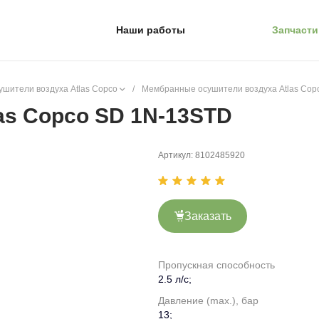
Наши работы
Запчасти
шители воздуха Atlas Copco
/
Мембранные осушители воздуха Atlas Cop
as Copco SD 1N-13STD
Артикул:
8102485920
Заказать
Пропускная способность
2.5 л/с;
Давление (max.), бар
13;