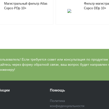
Магистральный фильтр Atlas
Фильтр магистра
Copco PDp 10+
Copco DDp 10+
льзователь! Если требуется совет или консультация по продуктам Bl
айтесь через форму обратной связи, ваш вопрос будет направлен
инженеру!
Акции
Помощь
Политика
конфиденциальности