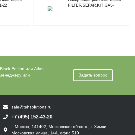
1-22
FILTER/SEPAR.KIT GA5-
11C(2002)
ack Edition или Atlas
 менеджеру или
Задать вопрос
sale@tehsolutions.ru
+7 (495) 152-43-20
г. Москва, 141402, Московская область, г. Химки,
Московская улица, 14А, офис 510