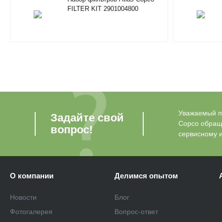
FILTER KIT 2901004800
Уважаемый по
Задайте свой
Copco обращ
вопрос!
сервисному 
О компании
Делимся опытом
Новости
Блог
Фотогалерея
Вопрос-ответ