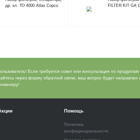
др. кл. ТО 4000 Atlas Copco
FILTER KIT GA 1
MAINT.KIT4000H
2901069502
RIF/FOODGRADE 2901353500
льзователь! Если требуется совет или консультация по продуктам Bl
айтесь через форму обратной связи, ваш вопрос будет направлен
инженеру!
Акции
Помощь
Политика
конфиденциальности
Условия доставки