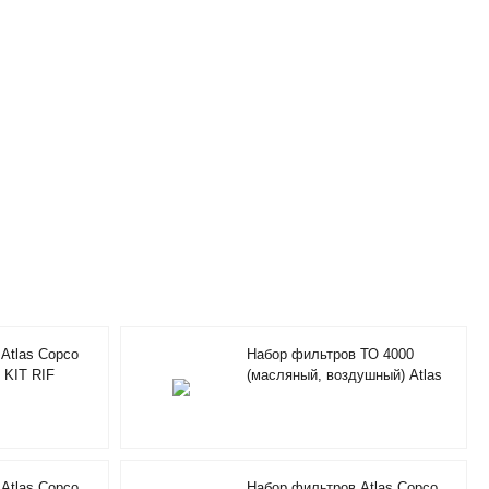
Atlas Copco
Набор фильтров ТО 4000
 KIT RIF
(масляный, воздушный) Atlas
Copco AIR/OILFILTER KIT RIF
2901205100
Atlas Copco
Набор фильтров Atlas Copco