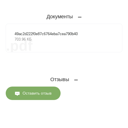
Документы
49ac2d222f0e87c6764eba7cea790b40
703.96 КБ
.pdf
Отзывы
Оставить отзыв