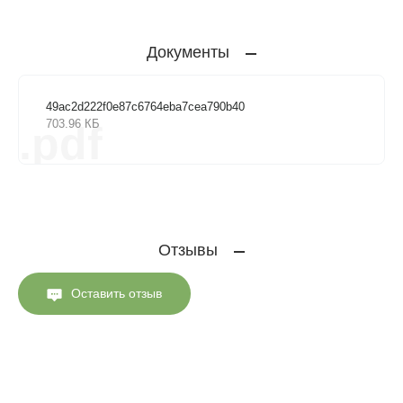
Документы
49ac2d222f0e87c6764eba7cea790b40
703.96 КБ
.pdf
Отзывы
Оставить отзыв