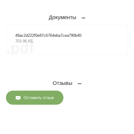
Документы
49ac2d222f0e87c6764eba7cea790b40
703.96 КБ
.pdf
Отзывы
Оставить отзыв