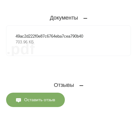
Документы
49ac2d222f0e87c6764eba7cea790b40
703.96 КБ
.pdf
Отзывы
Оставить отзыв