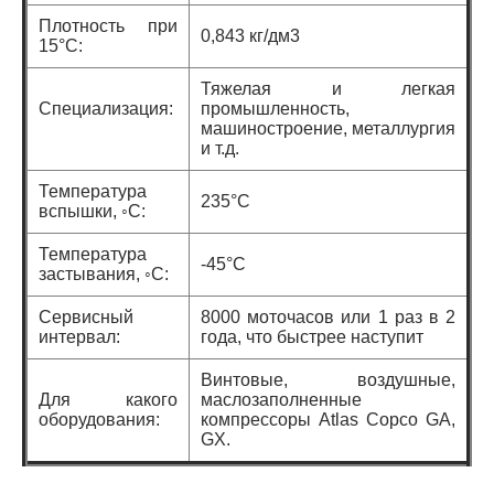
Плотность при
0,843 кг/дм3
15°C:
Тяжелая и легкая
Специализация:
промышленность,
машиностроение, металлургия
и т.д.
Температура
235°C
вспышки, ◦С:
Температура
-45°C
застывания, ◦С:
Сервисный
8000 моточасов или 1 раз в 2
интервал:
года, что быстрее наступит
Винтовые, воздушные,
Для какого
маслозаполненные
оборудования:
компрессоры Atlas Copco GA,
GX.