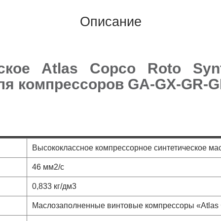
Описание
кое Atlas Copco Roto Synt
для компрессоров GA-GX-GR-G
Высококлассное компрессорное синтетическое м
46 мм2/с
0,833 кг/дм3
Маслозаполненные винтовые компрессоры «Atl