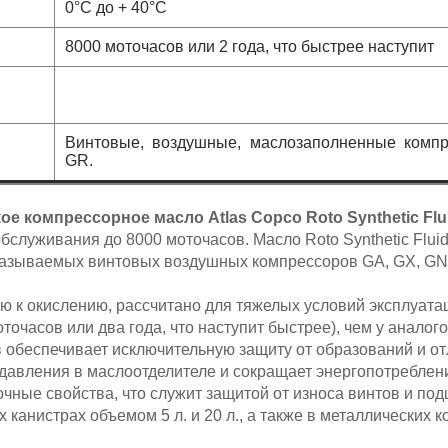
0°C до + 40°C
8000 моточасов или 2 года, что быстрее наступит
ение:
Винтовые, воздушные, маслозаполненные компр
GR.
ое компрессорное масло Atlas Copco
Roto Synthetic Flu
служивания до 8000 моточасов. Масло Roto Synthetic Fluid
мазываемых винтовых воздушных компрессоров GA, GX, GN
ю к окислению, рассчитано для тяжелых условий эксплуат
точасов или два года, что наступит быстрее), чем у аналог
 обеспечивает исключительную защиту от образований и от
 давления в маслоотделителе и сокращает энергопотреблен
ные свойства, что служит защитой от износа винтов и по
канистрах объемом 5 л. и 20 л., а также в металлических ко