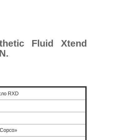
hetic Fluid Xtend
N.
асло RXD
as Copco»