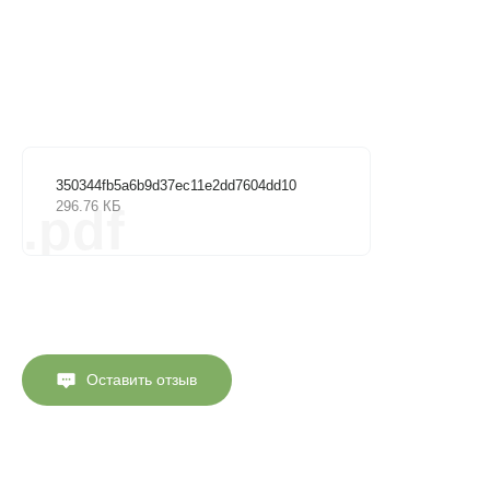
350344fb5a6b9d37ec11e2dd7604dd10
296.76 КБ
.pdf
Оставить отзыв