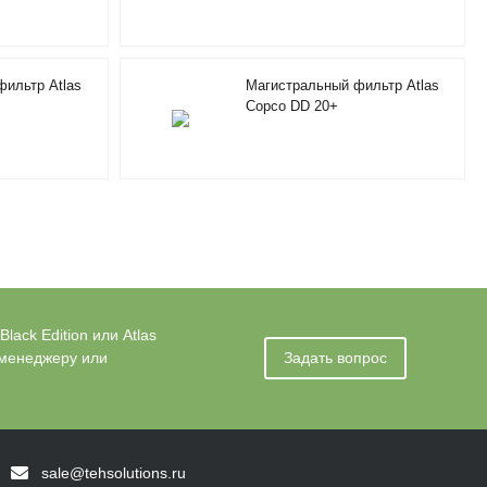
ильтр Atlas
Магистральный фильтр Atlas
Copco DD 20+
ack Edition или Atlas
 менеджеру или
Задать вопрос
sale@tehsolutions.ru