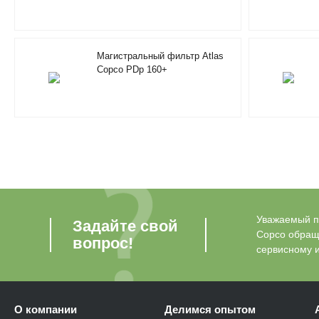
Магистральный фильтр Atlas
Copco PDp 160+
Уважаемый по
Задайте свой
Copco обращ
вопрос!
сервисному 
О компании
Делимся опытом