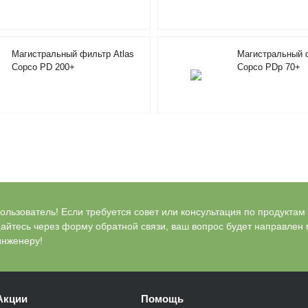
Магистральный фильтр Atlas
Магистральный ф
Copco PD 200+
Copco PDp 70+
льзователь! Если требуется совет или консультация по продуктам Bl
айтесь через форму обратной связи, ваш вопрос будет направлен
инженеру!
Акции
Помощь