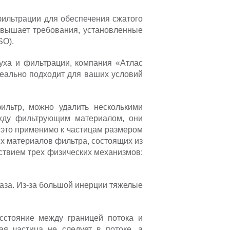
ильтрации для обеспечения сжатого
ревышает требования, установленные
SO).
уха и фильтрации, компания «Атлас
деально подходит для ваших условий
ильтр, можно удалить несколькими
ежду фильтрующим материалом, они
 это применимо к частицам размером
х материалов фильтра, состоящих из
ствием трех физических механизмов:
газа. Из-за большой инерции тяжелые
асстояние между границей потока и
ая частица не следует в потоке, а