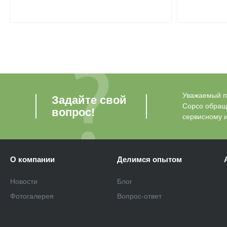
RIF/FOODGRADE 2901353500
Уважаемый по
Задайте свой
Copco обращ
вопрос!
сервисному 
О компании
Делимся опытом
Новости
Блог
Фотогалерея
Вопрос-ответ