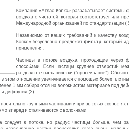
Компания «Атлас Копко» разрабатывает системы ф
воздуха с чистотой, которая соответствует или п
Международной организацией по стандартизации (I
Независимо от ваших требований к качеству возд
Копко» безусловно предложит
фильтр
, который и
применения.
Частицы в потоке воздуха, проходящие через ф
способами. Если частицы крупнее отверстий м
разделяются механически ("просеивание"). Обычно
 в этом отношении увеличивается с помощью более плотны
менее 1 мм собираются на волокнистом материале под дей
 и диффузия (3).
носительно крупными частицами и при высоких скоростях 
рямо вперед и сталкиваются с волокнами.
ца следует в потоке, но радиус частицы больше, чем р
 улавливание частиц происходит, когда очень маленьк