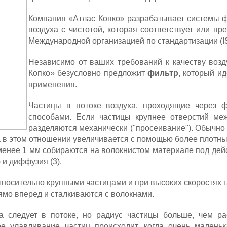
Компания «Атлас Копко» разрабатывает системы ф
воздуха с чистотой, которая соответствует или п
Международной организацией по стандартизации (I
Независимо от ваших требований к качеству возд
Копко» безусловно предложит
фильтр
, который и
применения.
Частицы в потоке воздуха, проходящие через ф
способами. Если частицы крупнее отверстий м
разделяются механически ("просеивание"). Обычно
 в этом отношении увеличивается с помощью более плотны
менее 1 мм собираются на волокнистом материале под дей
 и диффузия (3).
носительно крупными частицами и при высоких скоростях 
рямо вперед и сталкиваются с волокнами.
ца следует в потоке, но радиус частицы больше, чем р
 улавливание частиц происходит, когда очень маленьк