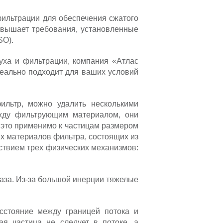
ильтрации для обеспечения сжатого
ревышает требования, установленные
SO).
уха и фильтрации, компания «Атлас
деально подходит для ваших условий
ильтр, можно удалить несколькими
ежду фильтрующим материалом, они
 это применимо к частицам размером
х материалов фильтра, состоящих из
ствием трех физических механизмов:
газа. Из-за большой инерции тяжелые
асстояние между границей потока и
ая частица не следует в потоке, а