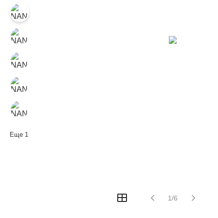
Еще
1
1/6