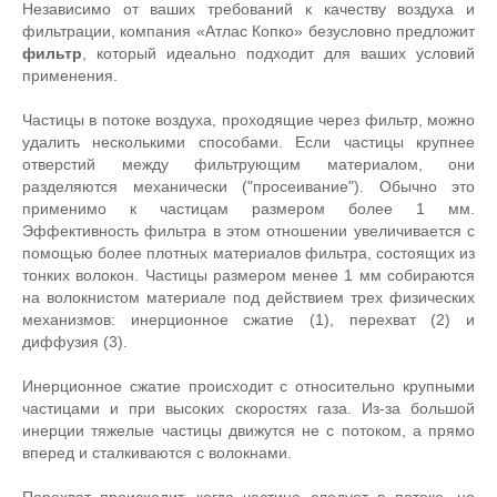
Независимо от ваших требований к качеству воздуха и
фильтрации, компания «Атлас Копко» безусловно предложит
фильтр
, который идеально подходит для ваших условий
применения.
Частицы в потоке воздуха, проходящие через фильтр, можно
удалить несколькими способами. Если частицы крупнее
отверстий между фильтрующим материалом, они
разделяются механически ("просеивание"). Обычно это
применимо к частицам размером более 1 мм.
Эффективность фильтра в этом отношении увеличивается с
помощью более плотных материалов фильтра, состоящих из
тонких волокон. Частицы размером менее 1 мм собираются
на волокнистом материале под действием трех физических
механизмов: инерционное сжатие (1), перехват (2) и
диффузия (3).
Инерционное сжатие происходит с относительно крупными
частицами и при высоких скоростях газа. Из-за большой
инерции тяжелые частицы движутся не с потоком, а прямо
вперед и сталкиваются с волокнами.
Перехват происходит, когда частица следует в потоке, но