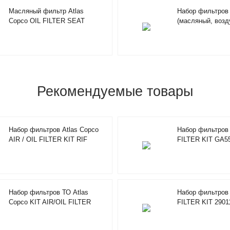
Масляный фильтр Atlas
Набор фильтров
Copco OIL FILTER SEAT
(масляный, возд
1625165509
Copco AIR/OILFI
2901205100
Рекомендуемые товары
Набор фильтров Atlas Copco
Набор фильтров 
AIR / OIL FILTER KIT RIF
FILTER KIT GA5
2901920000
Набор фильтров ТО Atlas
Набор фильтров 
Copco KIT AIR/OIL FILTER
FILTER KIT 2901
4000H 2901196100