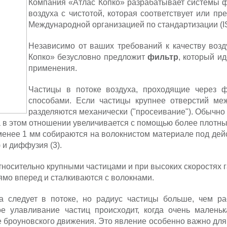
Компания «Атлас Копко» разрабатывает системы ф
воздуха с чистотой, которая соответствует или п
Международной организацией по стандартизации (I
Независимо от ваших требований к качеству возд
Копко» безусловно предложит
фильтр
, который и
применения.
Частицы в потоке воздуха, проходящие через ф
способами. Если частицы крупнее отверстий м
разделяются механически ("просеивание"). Обычно
 в этом отношении увеличивается с помощью более плотны
менее 1 мм собираются на волокнистом материале под дей
 и диффузия (3).
носительно крупными частицами и при высоких скоростях 
рямо вперед и сталкиваются с волокнами.
ца следует в потоке, но радиус частицы больше, чем р
 улавливание частиц происходит, когда очень маленьк
 броуновского движения. Это явление особенно важно для