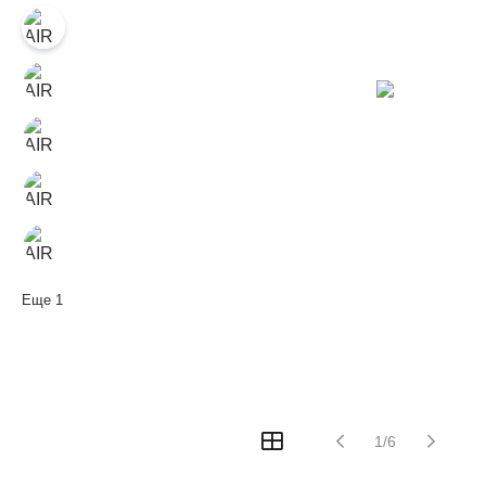
Еще
1
1/6