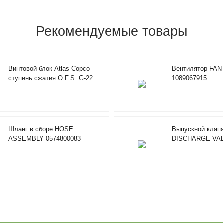
Рекомендуемые товары
Винтовой блок Atlas Copco
Вентилятор FAN 
ступень сжатия O.F.S. G-22
1089067915
1616585182
Шланг в сборе HOSE
Выпускной клап
ASSEMBLY 0574800083
DISCHARGE VA
1901002587