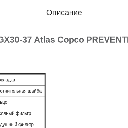
Описание
GX30-37 Atlas Copco PREVEN
кладка
отнительная шайба
ьцо
сляный фильтр
здушный фильтр