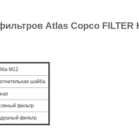
фильтров Atlas Copco FILTER 
йба М12
отнительная шайба
ьцо
сляный фильтр
здушный фильтр