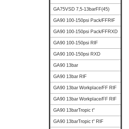
GA75VSD 7,5-13barFF(45)
GA90 100-150psi Pack/FFRIF
GA90 100-150psi Pack/FFRXD
GA90 100-150psi RIF
GA90 100-150psi RXD
GA90 13bar
GA90 13bar RIF
GA90 13bar Workplace/FF RIF
GA90 13bar Workplace/FF RIF
GA90 13barTropic t°
GA90 13barTropic t° RIF