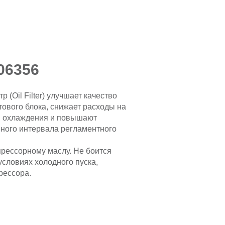
06356
(Oil Filter) улучшает качество
ового блока, снижает расходы на
ы охлаждения и повышают
сного интервала регламентного
мпрессорному маслу. Не боится
условиях холодного пуска,
рессора.