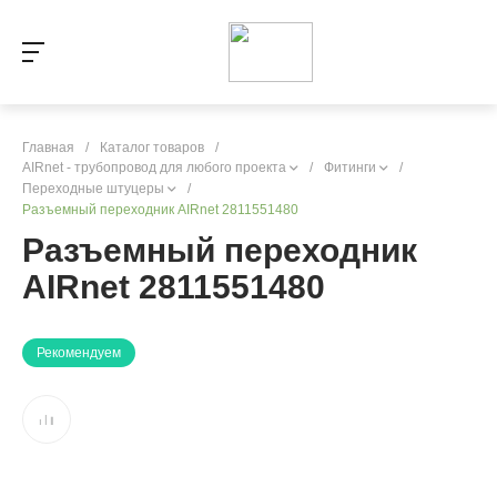
Главная
/
Каталог товаров
/
AIRnet - трубопровод для любого проекта
/
Фитинги
/
Переходные штуцеры
/
Разъемный переходник AIRnet 2811551480
Разъемный переходник
AIRnet 2811551480
Рекомендуем