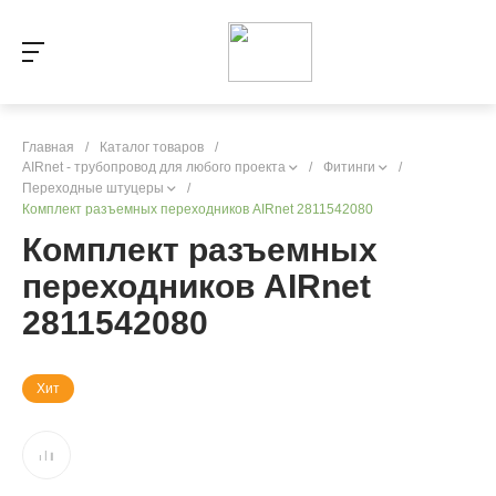
Главная
/
Каталог товаров
/
AIRnet - трубопровод для любого проекта
/
Фитинги
/
Переходные штуцеры
/
Комплект разъемных переходников AIRnet 2811542080
Комплект разъемных
переходников AIRnet
2811542080
Хит