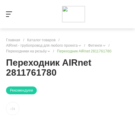
Главная
/
Каталог товаров
/
AIRnet - трубопровод для любого проекта
/
Фитинги
/
Переходники на резьбу
/
Переходник AIRnet 2811761780
Переходник AIRnet
2811761780
Рекомендуем