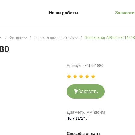
Наши работы
Запчасти
/
Фитинги
/
Переходники на резьбу
/
Переходник AIRnet 2811441
80
Артикул:
2811441880
Заказать
Диаметр, мм/дюйм
40 / 11/2" ;
Способы оплаты