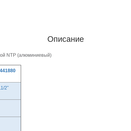
Описание
бой NTP (алюминиевый)
441880
11/2"