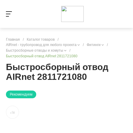
Главная
/
Каталог товаров
/
AIRnet - трубопровод для любого проекта
/
Фитинги
/
Быстросборные отводы и хомуты
/
Быстросборный отвод AIRnet 2811721080
Быстросборный отвод
AIRnet 2811721080
Рекомендуем